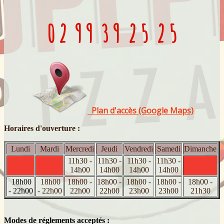
0 2 9 9 3 9 2 5 2 5
Plan d'accès (Google Maps)
Horaires d'ouverture :
Lundi
Mardi
Mercredi
Jeudi
Vendredi
Samedi
Dimanche
11h30 -
11h30 -
11h30 -
11h30 -
14h00
14h00
14h00
14h00
18h00
18h00
18h00 -
18h00 -
18h00 -
18h00 -
18h00 -
- 22h00
- 22h00
22h00
22h00
23h00
23h00
21h30
Modes de réglements acceptés :