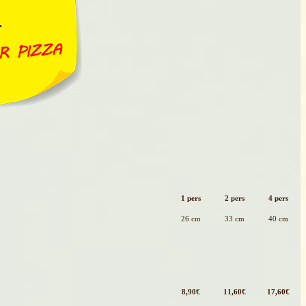
1 pers
2 pers
4 pers
26 cm
33 cm
40 cm
8,90€
11,60€
17,60€