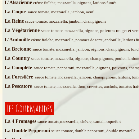
L'Alsacienne
crème fraîche, mozzarella, oignons, lardons fumés
La Coque
sauce tomate, mozzarella, jambon, oeuf
La Reine
sauce tomate, mozzarella, jambon, champignons
La Végétarienne
sauce tomate, mozzarella, oignons, poivrons rouges et ver
L'Andouille
crème fraîche, mozzarella, pommes de terre, andouille, lardons 
La Bretonne
sauce tomate, mozzarella, jambon, oignons, champignons, fonds
La Country
sauce tomate, mozzarella, oignons, champignons, poulet, lardon
La Complète
sauce tomate, pepperoni, mozzarella, oignons, poivrons, champ
La Forestière
sauce tomate, mozzarella, jambon, champignons, lardons, toma
La Pescatore
sauce tomate, mozzarella, thon, crevettes, anchois, tomates fraî
Les Gourmandes
La 4 Fromages
sauce tomate,mozzarella, chèvre, cantal, roquefort
La Double Pepperoni
sauce tomate, double pepperoni, double mozarella