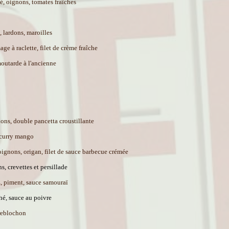
é, oignons, tomates fraîches
 lardons, maroilles
e à raclette, filet de crème fraîche
moutarde à l'ancienne
nons, double pancetta croustillante
e curry mango
 oignons, origan, filet de sauce barbecue crémée
, crevettes et persillade
z, piment, sauce samouraï
hé, sauce au poivre
 reblochon