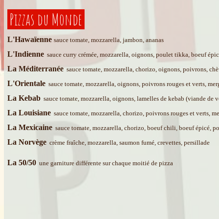
Pizzas du Monde
L'Hawaïenne
sauce tomate, mozzarella, jambon, ananas
L'Indienne
sauce curry crémée, mozzarella, oignons, poulet tikka, boeuf épi
La Méditerranée
sauce tomate, mozzarella, chorizo, oignons, poivrons, chè
L'Orientale
sauce tomate, mozzarella, oignons, poivrons rouges et verts, me
La Kebab
sauce tomate, mozzarella, oignons, lamelles de kebab (viande de vea
La Louisiane
sauce tomate, mozzarella, chorizo, poivrons rouges et verts, me
La Mexicaine
sauce tomate, mozzarella, chorizo, boeuf chili, boeuf épicé, po
La Norvège
crème fraîche, mozzarella, saumon fumé, crevettes, persillade
La 50/50
une garniture différente sur chaque moitié de pizza