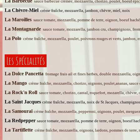
La Barbecue
sauce barbecue crémée, mozzarella, chorizo, poulet, boeuf épic
La Chèvre-Miel
crème fraîche, mozzarella, jambon, chèvre, miel, noix
La Maroilles
sauce tomate, mozzarella, pomme de terre, oignon, boeuf haché,
La Montagnarde
sauce tomate, mozzarella, jambon cru, champignons, fromag
La Polo
crème fraîche, mozzarella, poulet, poivrons rouges et verts, jambon, 
Les Spécialités
La Dolce Pancetta
fromage frais ail et fines herbes, double mozzarella, oig
La Mango
crème fraîche, mozzarella, chorizo, oignons, poulet,ananas, sauc
La Rock'n Roll
sauce tomate, chorizo, cantal, roquefort, mozarella, chèvre,
La Saint Jacques
crème fraîche, mozzarella, noix de St Jacques, champignons
La Samouraï
crème fraîche, mozzarella, pepperoni, oignons, poulet, mergue
La Redpepper
sauce tomate, mozzarella, pomme de terre, oignon, boeuf hac
La Tartiflette
crème fraîche, mozzarella, oignons, lardons, pommes de terre,