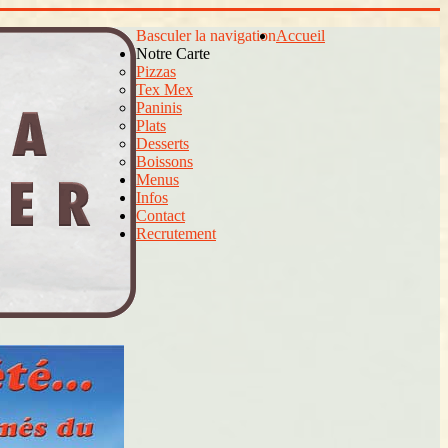
Basculer la navigation
Accueil
Notre Carte
Pizzas
Tex Mex
Paninis
Plats
Desserts
Boissons
Menus
Infos
Contact
Recrutement